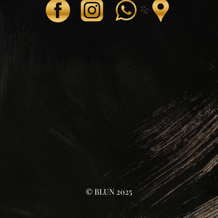
© BLUN 2025