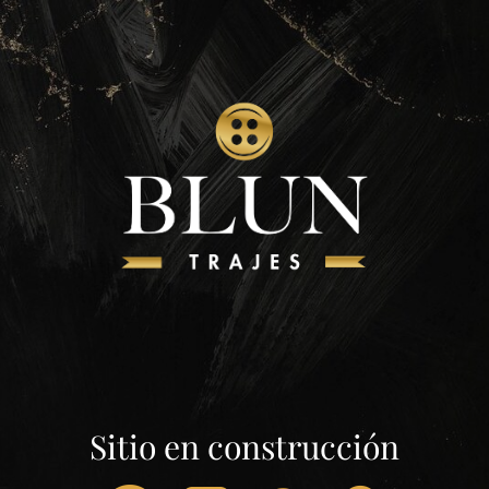
Sitio en construcción