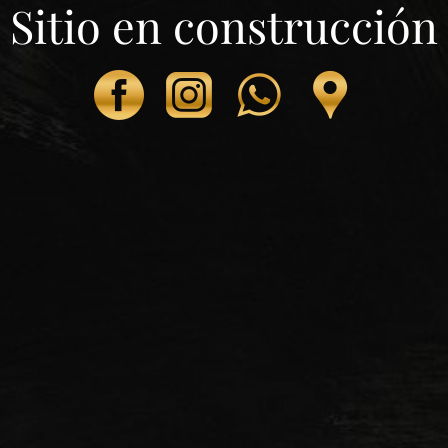
Sitio en construcción