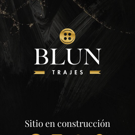
Sitio en construcción