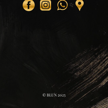
© BLUN 2025