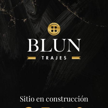
Sitio en construcción