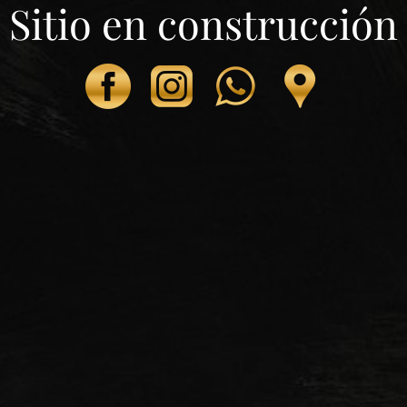
Sitio en construcción