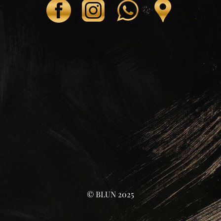
© BLUN 2025