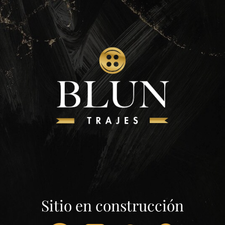
Sitio en construcción