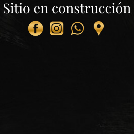
Sitio en construcción