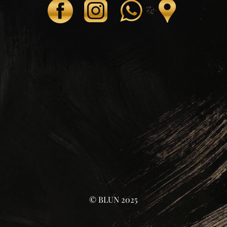
© BLUN 2025