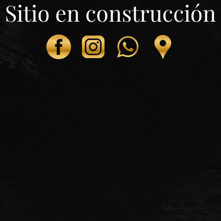
Sitio en construcción