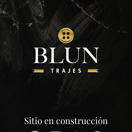
Sitio en construcción