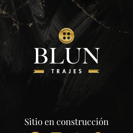
Sitio en construcción