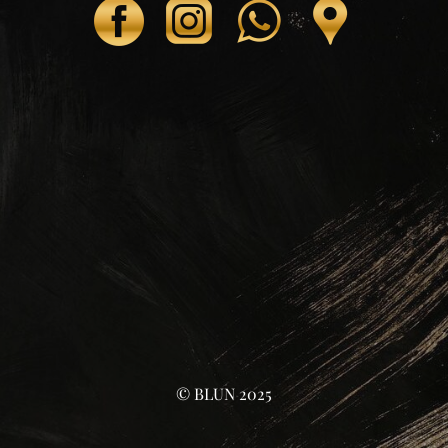
© BLUN 2025