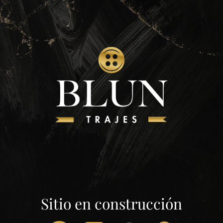
Sitio en construcción