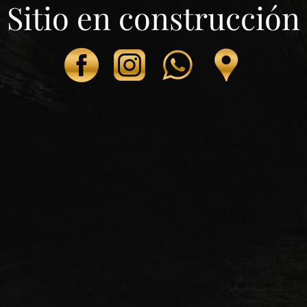
Sitio en construcción