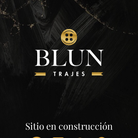
Sitio en construcción