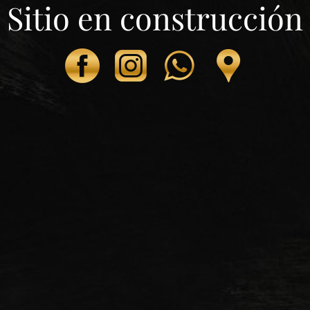
Sitio en construcción