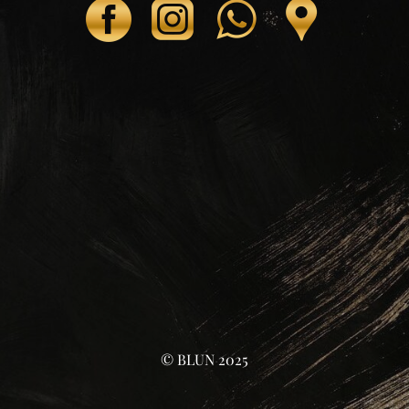
© BLUN 2025