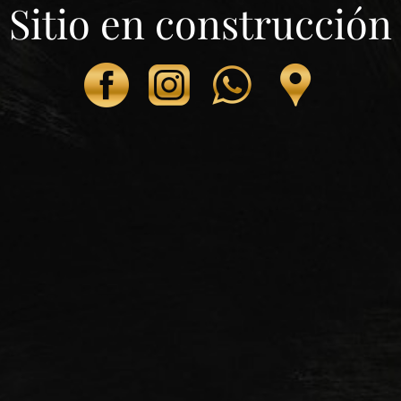
Sitio en construcción