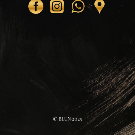
© BLUN 2025