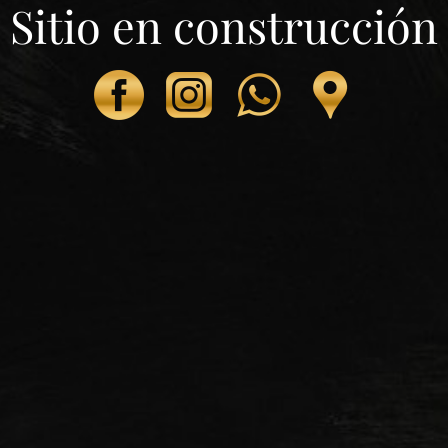
Sitio en construcción