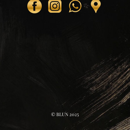
© BLUN 2025