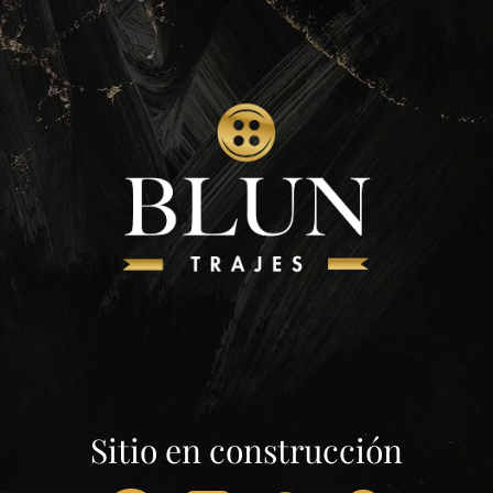
Sitio en construcción