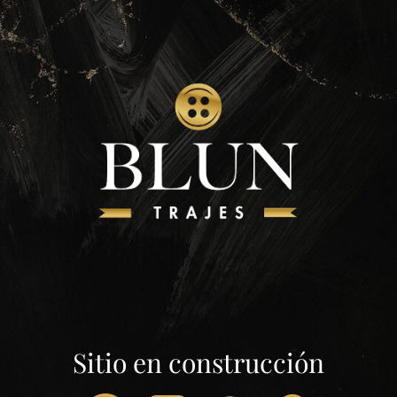
Sitio en construcción