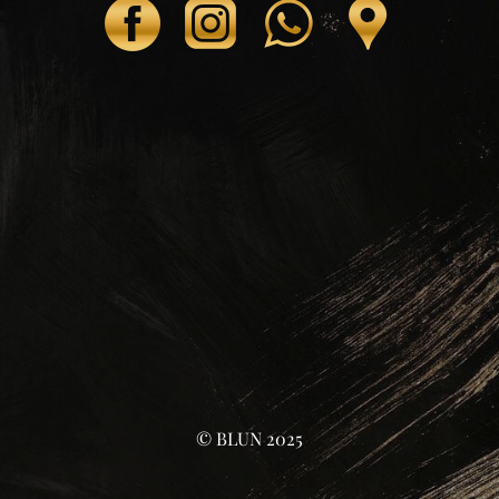
© BLUN 2025