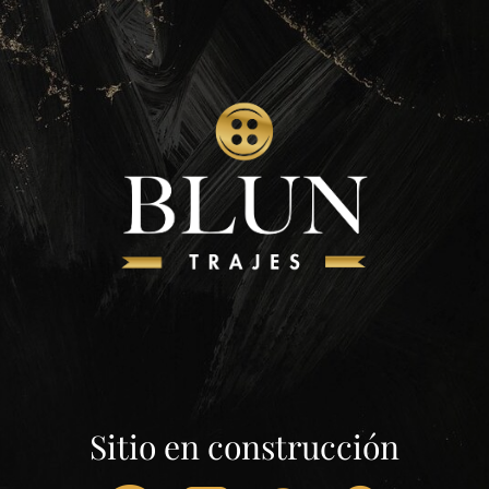
Sitio en construcción