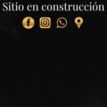
Sitio en construcción